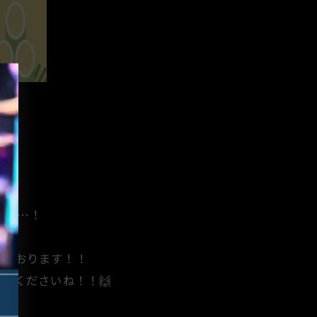
した…！
しております！！
てくださいね！！🙌