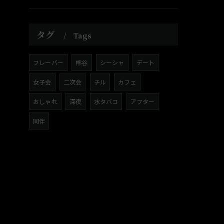
タグ
Tags
フレーバー
熊谷
シーシャ
デート
女子会
二次会
チル
カフェ
おしゃれ
深夜
水タバコ
アフター
同伴