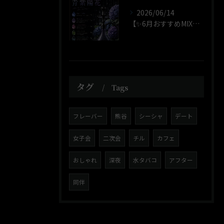
2026/06/14
【✨6月おすすめMIX✨】
タグ
Tags
フレーバー
熊谷
シーシャ
デート
女子会
二次会
チル
カフェ
おしゃれ
深夜
水タバコ
アフター
同伴