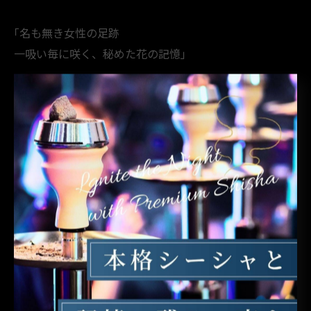
｢名も無き女性の足跡
一吸い毎に咲く、秘めた花の記憶｣
マストスモーク!!
熊谷駅北口ロータリー目の前!!
埼玉県熊谷市筑波2-49-1熊谷駅前ビル6F
15時～翌5時(L.O.3時)
シーシャ+ワンドリンクオーダー制:3000円～
飲み足りない夜、話し足りない夜は
シーシャをお供に過ごしませんか？
埼玉県熊谷に新たなリラックスをご提案。